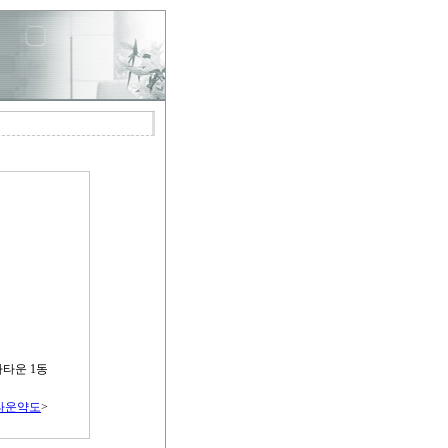
자타운 1동
자타운약도
>