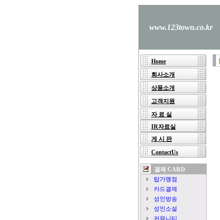
www.123town.co.kr
Home
회사소개
상품소개
고객지원
자 료 실
IR자료실
게 시 판
ContactUs
결
제 CARD
탑가맹점
카드결제
성인방송
성인소설
커뮤니티