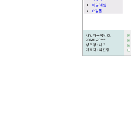
복권/게임
쇼핑몰
사업자등록번호:
206-81-29***
상호명 : 나츠
대표자 : 박진형