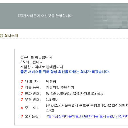
123전자타운에 오신것을 환영합니다.
회사소개
컴퓨터를 취급합니다
AS 해드립니다
저렴한 가격대로 판매합니다
좋은 서비스를 위해 항상 최선을 다하는 회사가 되겠습니다.
대 표 자 :
박진형
취급 품목 :
컴퓨터및 주변기기
전화 번호 :
02-456-3680,2613-4241,카카오ID:steinp
우편 번호 :
152-080
(우)08227 서울특별시 구로구 중앙로 1길 42 일이삼전
주 소 :
207호
오시는길 :
<
일이삼전자타운약도,123전자타운 오시는길,123전