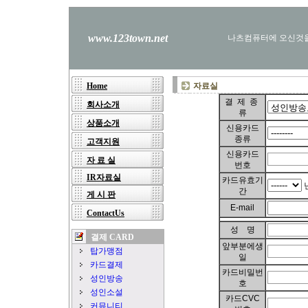
www.123town.net
나츠컴퓨터에 오신것을
Home
자료실
결 제 종
회사소개
류
상품소개
신용카드
종류
고객지원
신용카드
자 료 실
번호
IR자료실
카드유효기
간
게 시 판
E-mail
ContactUs
성 명
결
제 CARD
앞부분에생
탑가맹점
일
카드결제
카드비밀번
성인방송
호
성인소설
카드CVC
커뮤니티